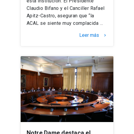
esta institución. El Presidente
Claudio Bifano y el Canciller Rafael
Apitz-Castro, aseguran que “la
ACAL se siente muy complacida …
Leer más
keyboard_arrow_right
Notre Dame destaca el