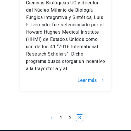
Ciencias Biológicas UC y director
del Núcleo Milenio de Biología
Fúngica Integrativa y Sintética, Luis
F. Larrondo, fue seleccionado por el
Howard Hughes Medical Institute
(HHMI) de Estados Unidos como
uno de los 41 “2016 International
Research Scholars”. Dicho
programa busca otorgar un incentivo
a la trayectoria y al …
Leer más
keyboard_arrow_right
Paginación
1
2
3
keyboard_arrow_left
de
entradas