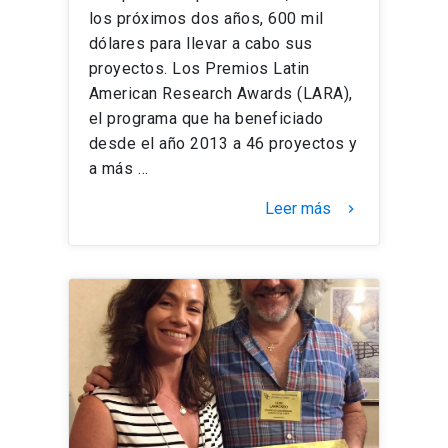
los próximos dos años, 600 mil
dólares para llevar a cabo sus
proyectos. Los Premios Latin
American Research Awards (LARA),
el programa que ha beneficiado
desde el año 2013 a 46 proyectos y
a más …
Leer más
keyboard_arrow_right