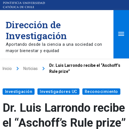
Dirección de
Ma
Investigación
Aportando desde la ciencia a una sociedad con
Me
mayor bienestar y equidad
Dr. Luis Larrondo recibe el “Aschoff’s
keyboard_arrow_right
keyboard_arrow_right
Inicio
Noticias
Rule prize”
Investigación
Investigadores UC
Reconocimiento
Dr. Luis Larrondo recibe
el “Aschoff’s Rule prize”