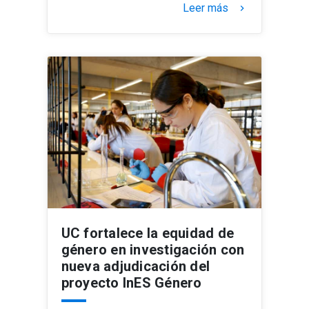
Leer más
keyboard_arrow_right
UC fortalece la equidad de
género en investigación con
nueva adjudicación del
proyecto InES Género