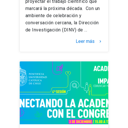
proyectar el trabajo científico que
marcará la próxima década. Con un
ambiente de celebración y
conversación cercana, la Dirección
de Investigación (DINV) de …
Leer más
keyboard_arrow_right