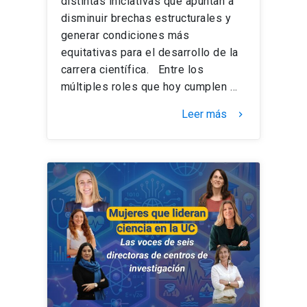
distintas iniciativas que apuntan a
disminuir brechas estructurales y
generar condiciones más
equitativas para el desarrollo de la
carrera científica. Entre los
múltiples roles que hoy cumplen …
Leer más
keyboard_arrow_right