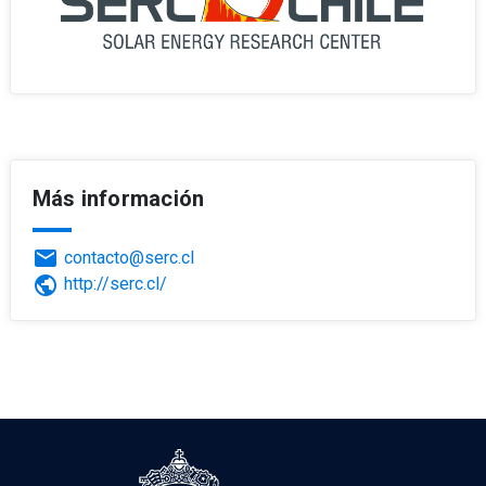
Más información
email
contacto@serc.cl
public
http://serc.cl/