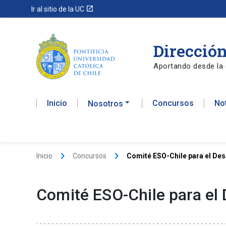
launch
Ir al sitio de la UC
Dirección
Aportando desde la 
Inicio
Concursos
No
Nosotros
keyboard_arrow_right
keyboard_arrow_right
Inicio
Concursos
Comité ESO-Chile para el Des
Comité ESO-Chile para el 