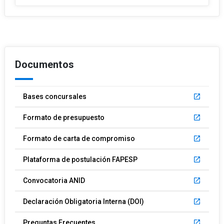
Documentos
Bases concursales
launch
Formato de presupuesto
launch
Formato de carta de compromiso
launch
Plataforma de postulación FAPESP
launch
Convocatoria ANID
launch
Declaración Obligatoria Interna (DOI)
launch
Preguntas Frecuentes
launch