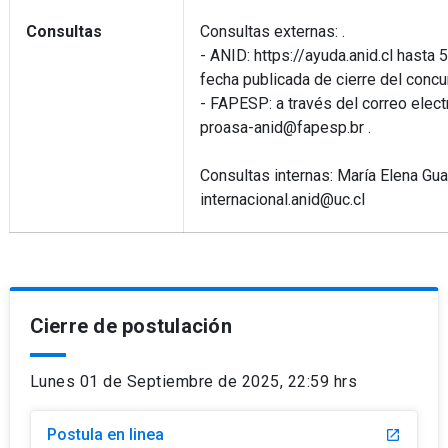
Consultas
Consultas externas: .
- ANID: https://ayuda.anid.cl hasta 
fecha publicada de cierre del concu
- FAPESP: a través del correo elec
proasa-anid@fapesp.br .
Consultas internas: María Elena Gua
internacional.anid@uc.cl
Cierre de postulación
Lunes 01 de Septiembre de 2025, 22:59 hrs
Postula en linea
launch