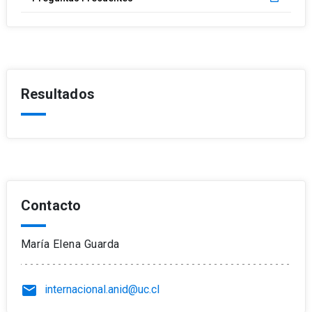
Resultados
Contacto
María Elena Guarda
email
internacional.anid@uc.cl