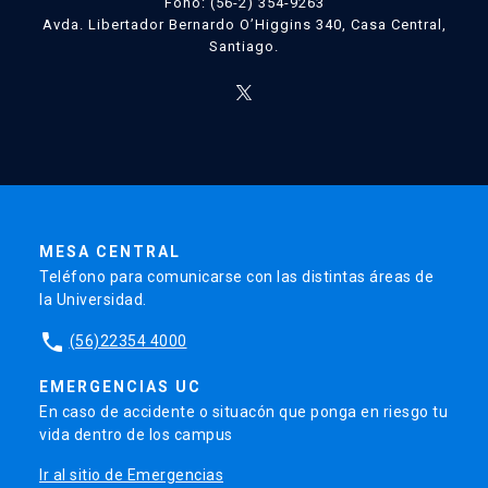
Fono: (56-2) 354-9263
Avda. Libertador Bernardo O’Higgins 340, Casa Central,
Santiago.
MESA CENTRAL
Teléfono para comunicarse con las distintas áreas de
la Universidad.
phone
(56)22354 4000
EMERGENCIAS UC
En caso de accidente o situacón que ponga en riesgo tu
vida dentro de los campus
Ir al sitio de Emergencias