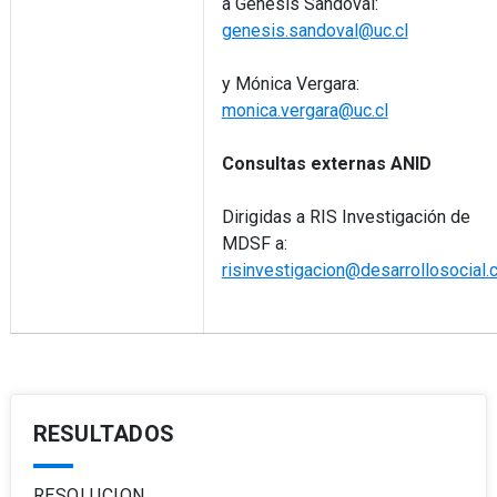
a Genesis Sandoval:
genesis.sandoval@uc.cl
y Mónica Vergara:
monica.vergara@uc.cl
Consultas externas ANID
Dirigidas a RIS Investigación de
MDSF a:
risinvestigacion@desarrollosocial.c
RESULTADOS
RESOLUCION