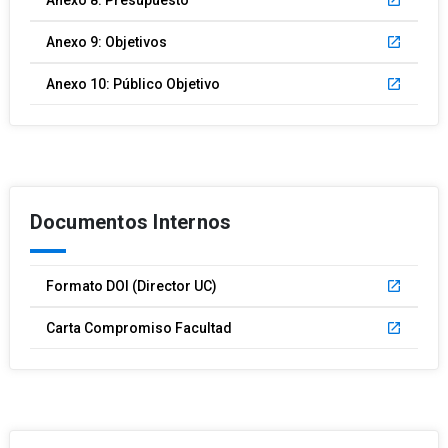
Anexo 8: Presupuesto
launch
Anexo 9: Objetivos
launch
Anexo 10: Público Objetivo
launch
Documentos Internos
Formato DOI (Director UC)
launch
Carta Compromiso Facultad
launch