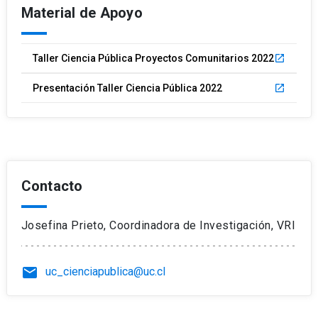
Material de Apoyo
Taller Ciencia Pública Proyectos Comunitarios 2022
launch
Presentación Taller Ciencia Pública 2022
launch
Contacto
Josefina Prieto, Coordinadora de Investigación, VRI
email
uc_cienciapublica@uc.cl