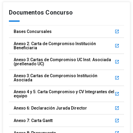
Documentos Concurso
Bases Concursales
launch
Anexo 2: Carta de Compromiso Institución
launch
Beneficiaria
Anexo 3:Cartas de Compromiso UC Inst. Asociada
launch
(prellenado UC)
Anexo 3:Cartas de Compromiso Institución
launch
Asociada
Anexo 4 y 5: Carta Compromiso y CV Integrantes del
launch
equipo
Anexo 6: Declaración Jurada Director
launch
Anexo 7: Carta Gantt
launch