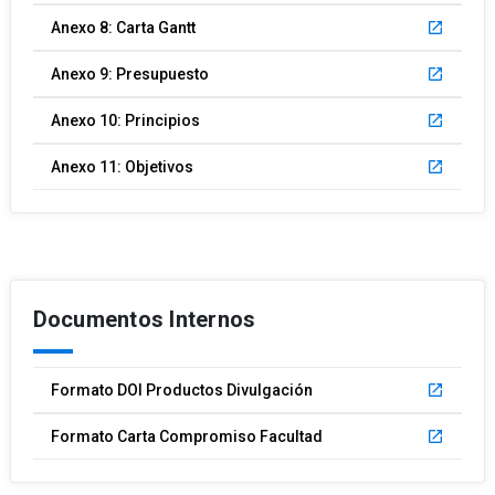
Anexo 8: Carta Gantt
launch
Anexo 9: Presupuesto
launch
Anexo 10: Principios
launch
Anexo 11: Objetivos
launch
Documentos Internos
Formato DOI Productos Divulgación
launch
Formato Carta Compromiso Facultad
launch