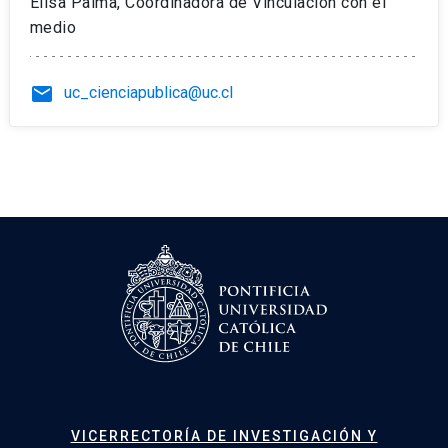
Elisa Palma, Coordinadora de Vinculación con el
medio
email
uc_cienciapublica@uc.cl
VICERRECTORÍA DE INVESTIGACIÓN Y