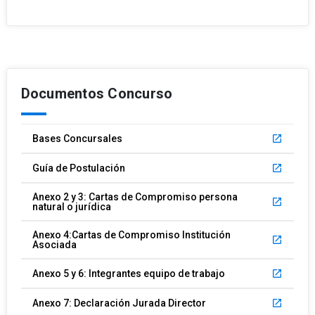
Documentos Concurso
Bases Concursales
launch
Guía de Postulación
launch
Anexo 2 y 3: Cartas de Compromiso persona
launch
natural o jurídica
Anexo 4:Cartas de Compromiso Institución
launch
Asociada
Anexo 5 y 6: Integrantes equipo de trabajo
launch
Anexo 7: Declaración Jurada Director
launch