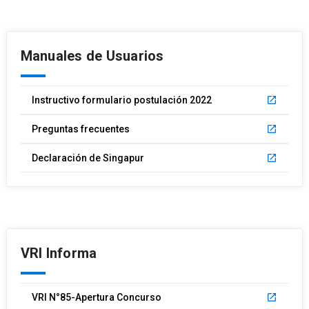
Manuales de Usuarios
Instructivo formulario postulación 2022
launch
Preguntas frecuentes
launch
Declaración de Singapur
launch
VRI Informa
VRI N°85-Apertura Concurso
launch