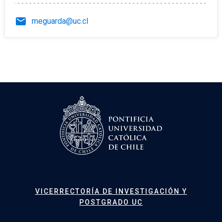
email
meguarda@uc.cl
VICERRECTORÍA DE INVESTIGACIÓN Y
POSTGRADO UC