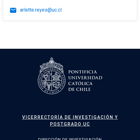
email
arlette.reyes@uc.cl
VICERRECTORÍA DE INVESTIGACIÓN Y
POSTGRADO UC
DIRECCIÓN DE INVESTIGACIÓN