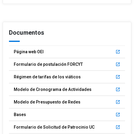
Documentos
Página web OEI
launch
Formulario de postulación FORCYT
launch
Régimen de tarifas de los viáticos
launch
Modelo de Cronograma de Actividades
launch
Modelo de Presupuesto de Redes
launch
Bases
launch
Formulario de Solicitud de Patrocinio UC
launch