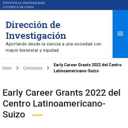
Dirección de
Ma
Investigación
Aportando desde la ciencia a una sociedad con
Me
mayor bienestar y equidad
Early Career Grants 2022 del Centro
keyboard_arrow_right
keyboard_arrow_right
Inicio
Concursos
Latinoamericano-Suizo
Early Career Grants 2022 del
Centro Latinoamericano-
Suizo