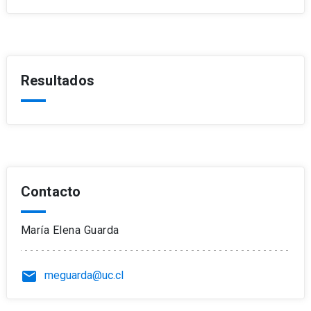
Resultados
Contacto
María Elena Guarda
email
meguarda@uc.cl