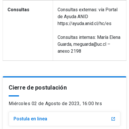
Consultas
Consultas externas: vía Portal
de Ayuda ANID
https://ayuda.anid.cl/hc/es
Consultas internas: María Elena
Guarda, meguarda@uc.cl –
anexo 2198
Cierre de postulación
Miércoles 02 de Agosto de 2023, 16:00 hrs
Postula en linea
launch