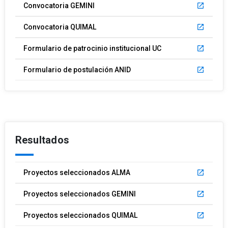
Convocatoria GEMINI
launch
Convocatoria QUIMAL
launch
Formulario de patrocinio institucional UC
launch
Formulario de postulación ANID
launch
Resultados
Proyectos seleccionados ALMA
launch
Proyectos seleccionados GEMINI
launch
Proyectos seleccionados QUIMAL
launch