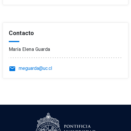
Contacto
María Elena Guarda
email
meguarda@uc.cl