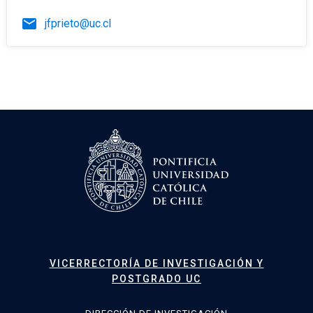
email
jfprieto@uc.cl
VICERRECTORÍA DE INVESTIGACIÓN Y
POSTGRADO UC