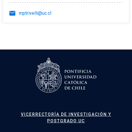
email
mptrivelli@uc.cl
VICERRECTORÍA DE INVESTIGACIÓN Y
POSTGRADO UC