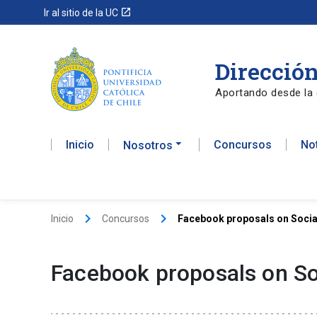
launch
Ir al sitio de la UC
Dirección
Aportando desde la 
Inicio
Concursos
No
Nosotros
keyboard_arrow_right
keyboard_arrow_right
Inicio
Concursos
Facebook proposals on Social
Facebook proposals on Soc