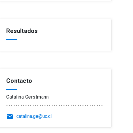
Resultados
Contacto
Catalina Gerstmann
email
catalina.ge@uc.cl