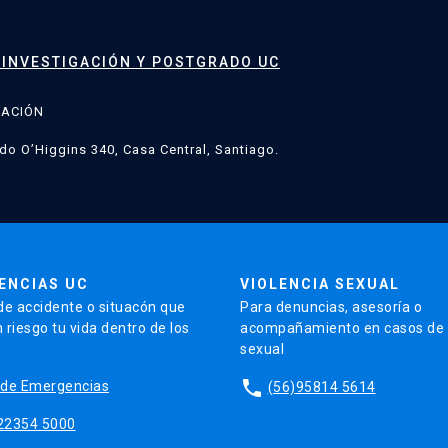
 INVESTIGACIÓN Y POSTGRADO UC
GACIÓN
do O’Higgins 340, Casa Central, Santiago.
ENCIAS UC
VIOLENCIA SEXUAL
de accidente o situacón que
Para denuncias, asesoría o
 riesgo tu vida dentro de los
acompañamiento en casos de v
sexual
phone
io de Emergencias
(56)95814 5614
22354 5000