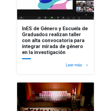
InES de Género y Escuela de
Graduados realizan taller
con alta convocatoria para
integrar mirada de género
en la investigación
Leer más
keyboard_arrow_right