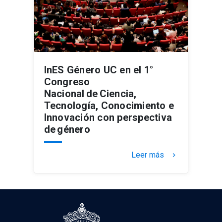
InES Género UC en el 1°
Congreso
Nacional de Ciencia,
Tecnología, Conocimiento e
Innovación con perspectiva
de género
Leer más
keyboard_arrow_right