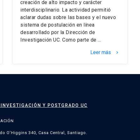
creación de alto impacto y carácter
interdisciplinario. La actividad permitió
aclarar dudas sobre las bases y el nuevo
sistema de postulación en línea
desarrollado por la Dirección de
Investigación UC. Como parte de …
Leer más
keyboard_arrow_right
 INVESTIGACIÓN Y POSTGRADO UC
GACIÓN
do O’Higgins 340, Casa Central, Santiago.