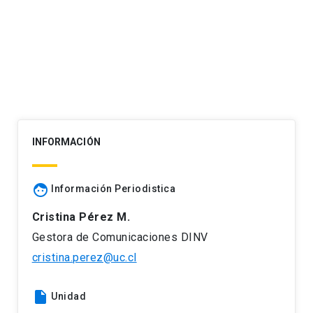
Navegación
de
entradas
INFORMACIÓN
face
Información Periodistica
Cristina Pérez M.
Gestora de Comunicaciones DINV
cristina.perez@uc.cl
insert_drive_file
Unidad