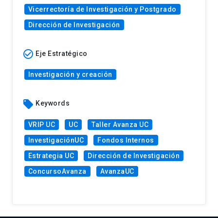
Vicerrectoría de Investigación y Postgrado
Dirección de Investigación
check_circle_outline
Eje Estratégico
Investigación y creación
local_offer
Keywords
VRIP UC
UC
Taller Avanza UC
InvestigaciónUC
Fondos Internos
Estrategia UC
Dirección de Investigación
ConcursoAvanza
AvanzaUC