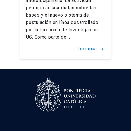
interdisciplinario. La actividad
permitió aclarar dudas sobre las
bases y el nuevo sistema de
postulación en línea desarrollado
por la Dirección de Investigación
UC. Como parte de …
Leer más
keyboard_arrow_right