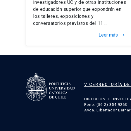
investigadores UC y de otras instituciones
de educación superior que expondrán en
los talleres, exposiciones y
conversatorios previstos del 11 …
Leer más
keyboard_arrow_right
VICERRECTORÍA DE
DIRECCIÓN DE INVESTI
Fono: (56-2) 354-9263
Avda. Libertador Bernar