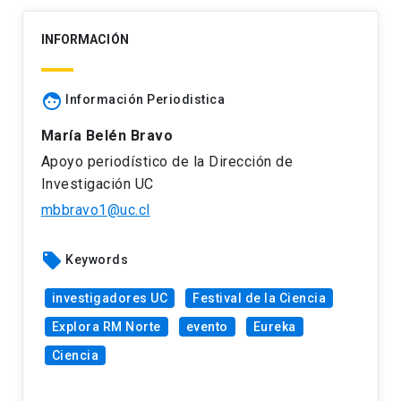
INFORMACIÓN
face
Información Periodistica
María Belén Bravo
Apoyo periodístico de la Dirección de
Investigación UC
mbbravo1@uc.cl
local_offer
Keywords
investigadores UC
Festival de la Ciencia
Explora RM Norte
evento
Eureka
Ciencia