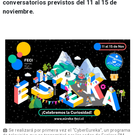
conversatorios previstos del 11 al 15 de
noviembre.
Se realizará por primera vez el “CyberEureka”, un programa
photo_camera