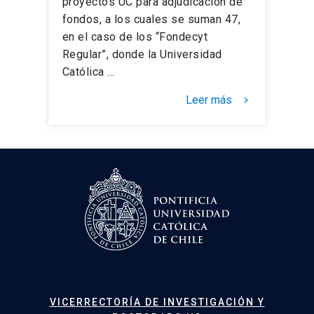
proyectos UC para adjudicación de
fondos, a los cuales se suman 47,
en el caso de los “Fondecyt
Regular”, donde la Universidad
Católica …
Leer más
keyboard_arrow_right
VICERRECTORÍA DE INVESTIGACIÓN Y