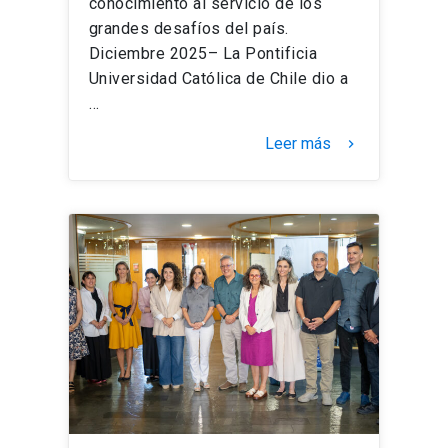
conocimiento al servicio de los
grandes desafíos del país.
Diciembre 2025– La Pontificia
Universidad Católica de Chile dio a
…
Leer más
keyboard_arrow_right