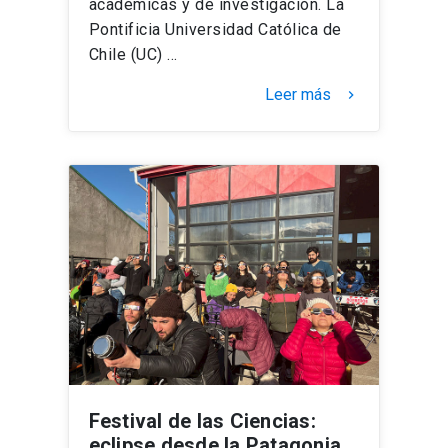
académicas y de investigación. La
Pontificia Universidad Católica de
Chile (UC) …
Leer más
keyboard_arrow_right
Festival de las Ciencias:
eclipse desde la Patagonia,