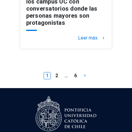
los campus UC con
conversatorios donde las
personas mayores son
protagonistas
Leer más
keyboard_arrow_right
Paginación
1
2
…
6
keyboard_arrow_right
de
entradas