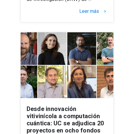
Leer más
keyboard_arrow_right
Desde innovación
vitivinícola a computación
cuántica: UC se adjudica 20
proyectos en ocho fondos