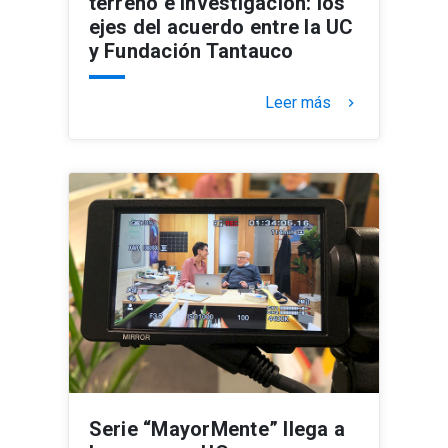
terreno e investigación: los
ejes del acuerdo entre la UC
y Fundación Tantauco
Leer más
keyboard_arrow_right
Serie “MayorMente” llega a