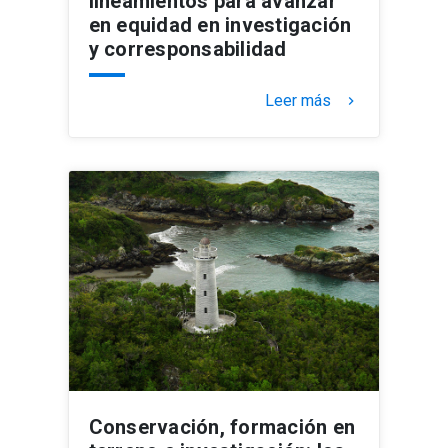
lineamientos para avanzar
en equidad en investigación
y corresponsabilidad
Leer más
keyboard_arrow_right
Conservación, formación en