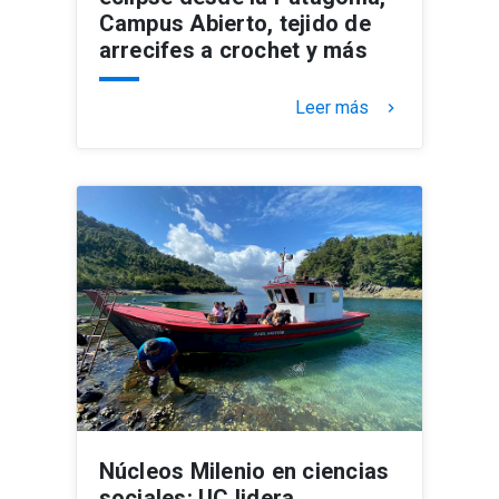
Campus Abierto, tejido de
arrecifes a crochet y más
Leer más
keyboard_arrow_right
Núcleos Milenio en ciencias
sociales: UC lidera