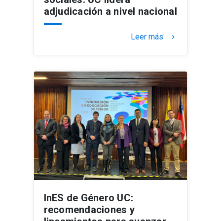
adjudicación a nivel nacional
Leer más
keyboard_arrow_right
InES de Género UC:
recomendaciones y