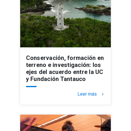
Conservación, formación en
terreno e investigación: los
ejes del acuerdo entre la UC
y Fundación Tantauco
Leer más
keyboard_arrow_right