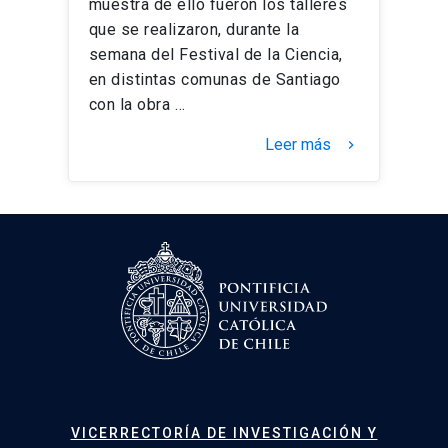
muestra de ello fueron los talleres
que se realizaron, durante la
semana del Festival de la Ciencia,
en distintas comunas de Santiago
con la obra …
Leer más
keyboard_arrow_right
VICERRECTORÍA DE INVESTIGACIÓN Y