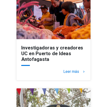
Investigadoras y creadores
UC en Puerto de Ideas
Antofagasta
Leer más
keyboard_arrow_right