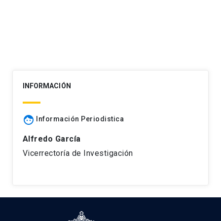
de
entradas
INFORMACIÓN
face
Información Periodistica
Alfredo García
Vicerrectoría de Investigación