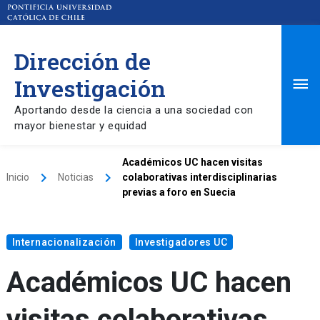
Dirección de
Ma
Investigación
Aportando desde la ciencia a una sociedad con
Me
mayor bienestar y equidad
Académicos UC hacen visitas
keyboard_arrow_right
keyboard_arrow_right
Inicio
Noticias
colaborativas interdisciplinarias
previas a foro en Suecia
Internacionalización
Investigadores UC
Académicos UC hacen
visitas colaborativas