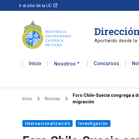
launch
Ir al sitio de la UC
Dirección
Aportando desde la 
Inicio
Concursos
No
Nosotros
Foro Chile-Suecia congrega a d
keyboard_arrow_right
keyboard_arrow_right
Inicio
Noticias
migración
Internacionalización
Investigación