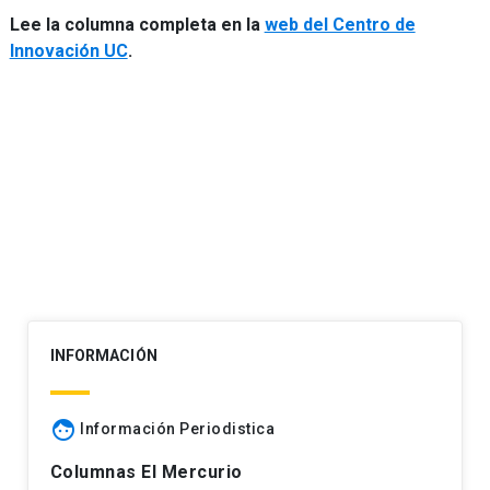
Lee la columna completa en la
web del Centro de
Innovación UC
.
Navegación
de
entradas
INFORMACIÓN
face
Información Periodistica
Columnas El Mercurio