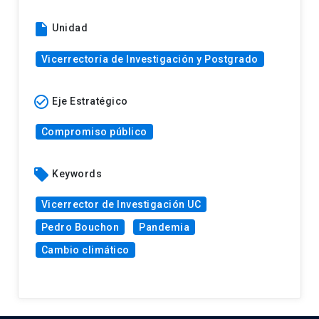
insert_drive_file
Unidad
Vicerrectoría de Investigación y Postgrado
check_circle_outline
Eje Estratégico
Compromiso público
local_offer
Keywords
Vicerrector de Investigación UC
Pedro Bouchon
Pandemia
Cambio climático