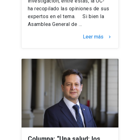
investigación, entre estas, la UC-
ha recopilado las opiniones de sus
expertos en el tema. Si bien la
Asamblea General de …
Leer más
keyboard_arrow_right
Columna: “Una salud: los