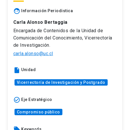
face
Información Periodistica
Carla Alonso Bertaggia
Encargada de Contenidos de la Unidad de
Comunicación del Conocimiento, Vicerrectoría
de Investigación.
carla.alonso@uc.cl
insert_drive_file
Unidad
Vicerrectoría de Investigación y Postgrado
check_circle_outline
Eje Estratégico
Compromiso público
local_offer
Keywords