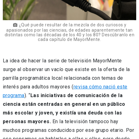
¿Qué puede resultar de la mezcla de dos curiosos y
photo_camera
apasionados por las ciencias, de edades aparentemente tan
distintas como las décadas de los 40 y los 80? Descúbranlo en
cada capítulo de MayorMente.
La idea de hacer la serie de televisión MayorMente
surge al observar un vacío que existe en la oferta de la
parrilla programática local relacionada con temas de
interés para adultos mayores (
revisa cómo nació este
programa
). “
Las iniciativas de comunicación de la
ciencia están centradas en general en un público
más escolar y joven, y existía una deuda con las
personas mayores.
En la televisión tampoco hay
muchos programas conducidos por ese grupo etario. Por
eso pensamos en hablarles a ellas y ellos, pero desde