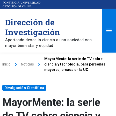
Dirección de
Ma
Investigación
Aportando desde la ciencia a una sociedad con
Me
mayor bienestar y equidad
MayorMente: la serie de TV sobre
keyboard_arrow_right
keyboard_arrow_right
Inicio
Noticias
ciencia y tecnología, para personas
mayores, creada en la UC
Divulgación Científica
MayorMente: la serie
de TV sobre ciencia y