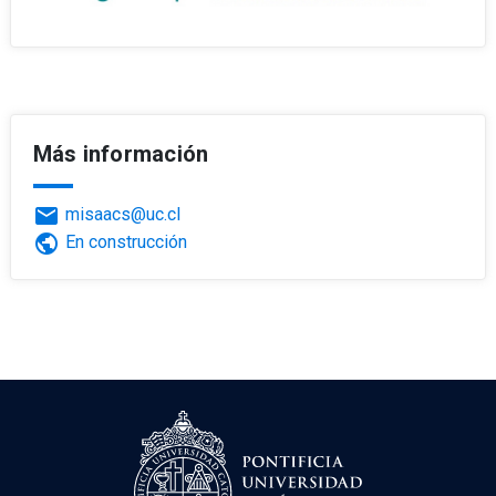
Más información
email
misaacs@uc.cl
public
En construcción