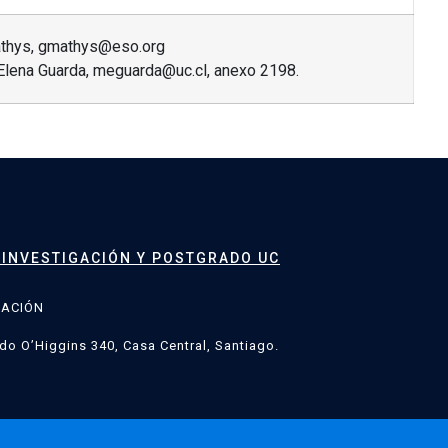
athys, gmathys@eso.org
 Elena Guarda, meguarda@uc.cl, anexo 2198.
 INVESTIGACIÓN Y POSTGRADO UC
GACIÓN
do O’Higgins 340, Casa Central, Santiago.