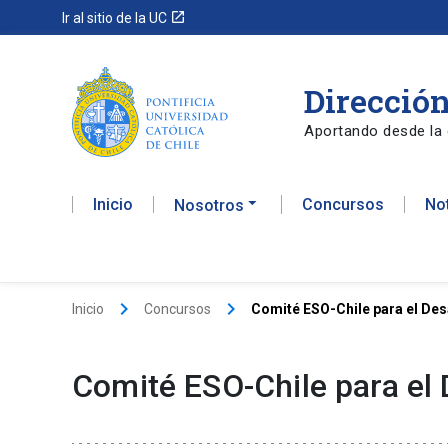
launch
Ir al sitio de la UC
Dirección
Aportando desde la 
Inicio
Concursos
No
Nosotros
keyboard_arrow_right
keyboard_arrow_right
Inicio
Concursos
Comité ESO-Chile para el Des
Comité ESO-Chile para el 