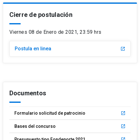
Cierre de postulación
Viernes 08 de Enero de 2021, 23:59 hrs
Postula en linea
launch
Documentos
Formulario solicitud de patrocinio
launch
Bases del concurso
launch
Presupuesto tipo Fondeporte 2021
launch