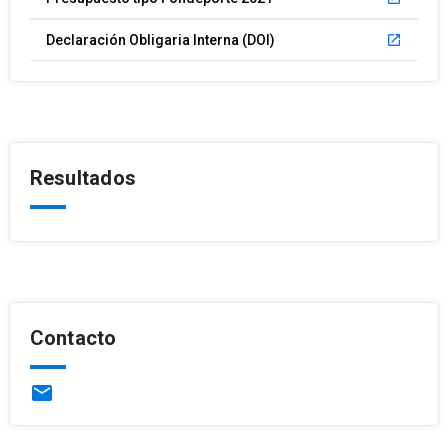
Declaración Obligaria Interna (DOI)
launch
Resultados
Contacto
email