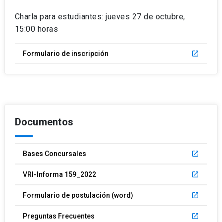
Charla para estudiantes: jueves 27 de octubre,
15:00 horas
Formulario de inscripción
launch
Documentos
Bases Concursales
launch
VRI-Informa 159_2022
launch
Formulario de postulación (word)
launch
Preguntas Frecuentes
launch