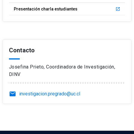
Presentación charla estudiantes
launch
Contacto
Josefina Prieto, Coordinadora de Investigación,
DINV
email
investigacion.pregrado@uc.cl