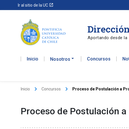
launch
Ir al sitio de la UC
Dirección
Aportando desde la 
Inicio
Concursos
No
Nosotros
keyboard_arrow_right
keyboard_arrow_right
Inicio
Concursos
Proceso de Postulación a Pro
Proceso de Postulación a 