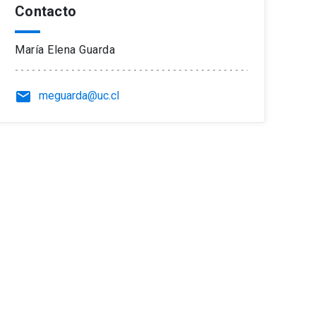
Contacto
María Elena Guarda
email
meguarda@uc.cl