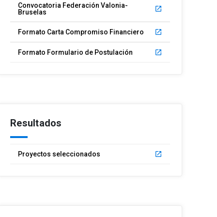
Convocatoria Federación Valonia-
launch
Bruselas
Formato Carta Compromiso Financiero
launch
Formato Formulario de Postulación
launch
Resultados
Proyectos seleccionados
launch