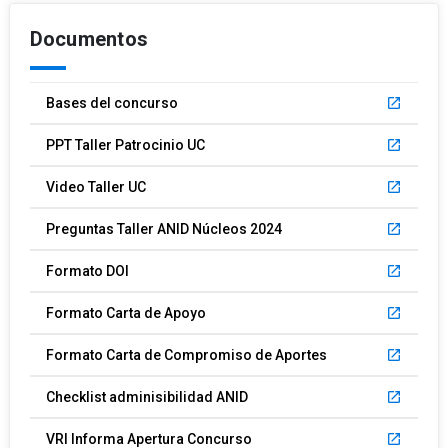
Documentos
Bases del concurso
launch
PPT Taller Patrocinio UC
launch
Video Taller UC
launch
Preguntas Taller ANID Núcleos 2024
launch
Formato DOI
launch
Formato Carta de Apoyo
launch
Formato Carta de Compromiso de Aportes
launch
Checklist adminisibilidad ANID
launch
VRI Informa Apertura Concurso
launch