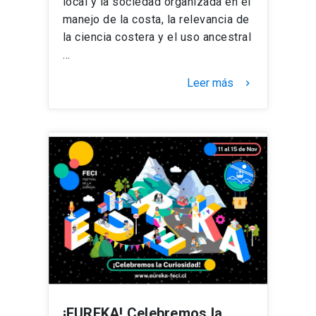
local y la sociedad organizada en el
manejo de la costa, la relevancia de
la ciencia costera y el uso ancestral
…
Leer más
keyboard_arrow_right
¡EUREKA! Celebremos la