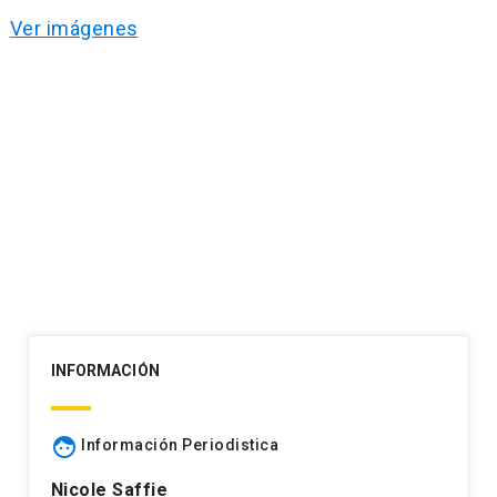
Ver imágenes
Navegación
de
entradas
INFORMACIÓN
face
Información Periodistica
Nicole Saffie