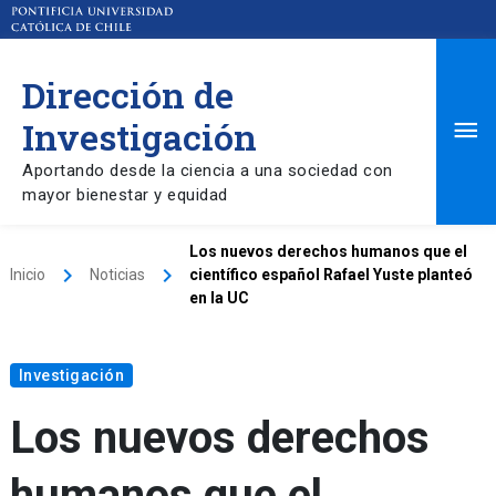
Dirección de
Ma
Investigación
Aportando desde la ciencia a una sociedad con
Me
mayor bienestar y equidad
Los nuevos derechos humanos que el
keyboard_arrow_right
keyboard_arrow_right
Inicio
Noticias
científico español Rafael Yuste planteó
en la UC
Investigación
Los nuevos derechos
humanos que el