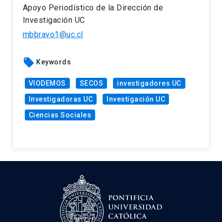
Apoyo Periodístico de la Dirección de
Investigación UC
mbbravo1@uc.cl
local_offer
Keywords
VIODEMOS
SECOS
investigadores UC
Investigadoras UC
Investigación UC
Ciencias Sociales