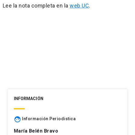
Lee la nota completa en la
web UC
.
Navegación
de
entradas
INFORMACIÓN
face
Información Periodistica
María Belén Bravo