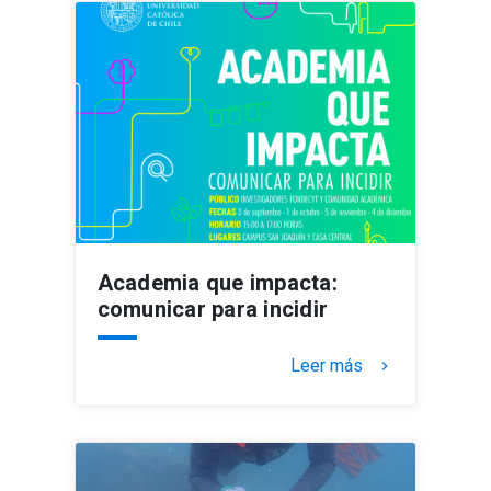
Academia que impacta:
comunicar para incidir
Leer más
keyboard_arrow_right