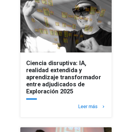
Ciencia disruptiva: IA,
realidad extendida y
aprendizaje transformador
entre adjudicados de
Exploración 2025
Leer más
keyboard_arrow_right