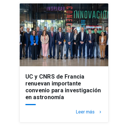
UC y CNRS de Francia
renuevan importante
convenio para investigación
en astronomía
Leer más
keyboard_arrow_right