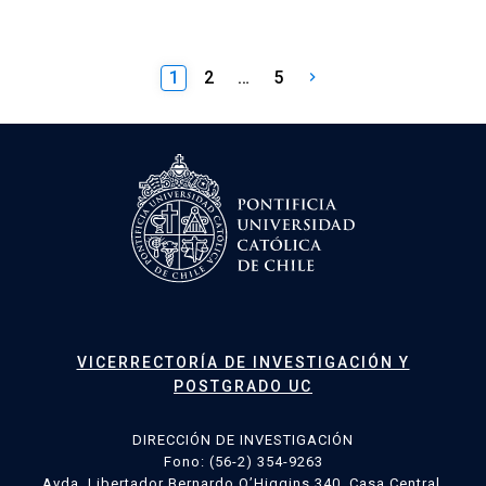
Paginación
1
2
…
5
keyboard_arrow_right
de
entradas
VICERRECTORÍA DE INVESTIGACIÓN Y
POSTGRADO UC
DIRECCIÓN DE INVESTIGACIÓN
Fono: (56-2) 354-9263
Avda. Libertador Bernardo O’Higgins 340, Casa Central,