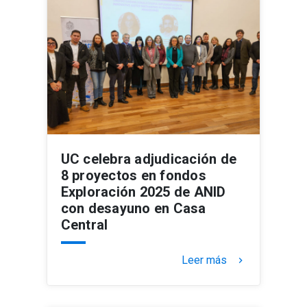
UC celebra adjudicación de
8 proyectos en fondos
Exploración 2025 de ANID
con desayuno en Casa
Central
Leer más
keyboard_arrow_right