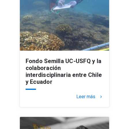
Fondo Semilla UC-USFQ y la
colaboración
interdisciplinaria entre Chile
y Ecuador
Leer más
keyboard_arrow_right