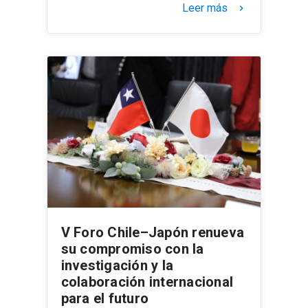
Leer más
keyboard_arrow_right
V Foro Chile–Japón renueva
su compromiso con la
investigación y la
colaboración internacional
para el futuro