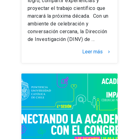
logro, compartir experiencias y
proyectar el trabajo científico que
marcará la próxima década. Con un
ambiente de celebración y
conversación cercana, la Dirección
de Investigación (DINV) de …
Leer más
keyboard_arrow_right