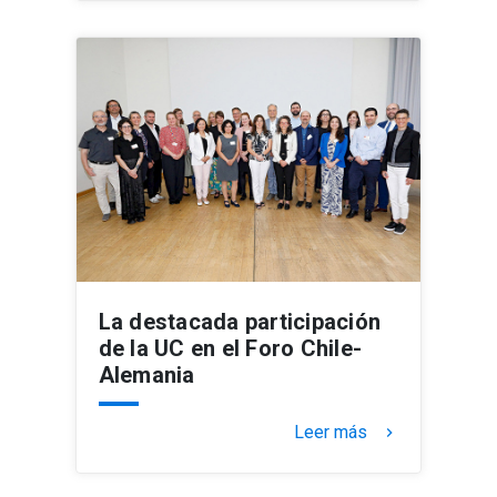
La destacada participación
de la UC en el Foro Chile-
Alemania
Leer más
keyboard_arrow_right