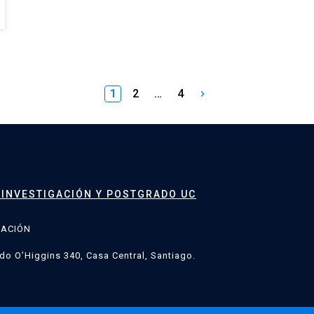
1
2
…
4
keyboard_arrow_right
 INVESTIGACIÓN Y POSTGRADO UC
GACIÓN
do O’Higgins 340, Casa Central, Santiago.