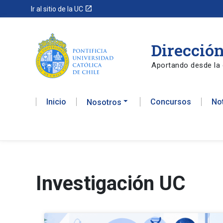
launch
Ir al sitio de la UC
Dirección
Aportando desde la 
Inicio
Concursos
No
Nosotros
Investigación UC