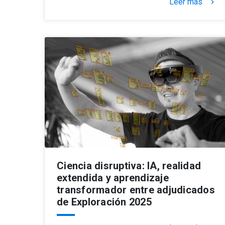
Leer más
keyboard_arrow_right
Ciencia disruptiva: IA, realidad
extendida y aprendizaje
transformador entre adjudicados
de Exploración 2025