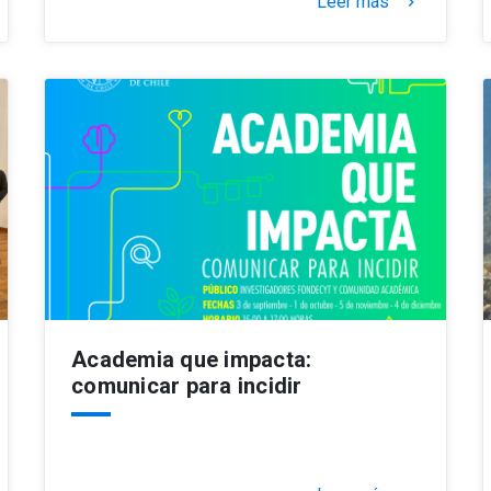
Leer más
keyboard_arrow_right
Academia que impacta:
comunicar para incidir