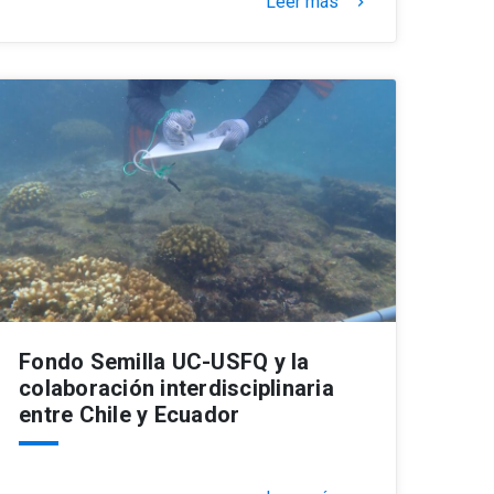
Leer más
keyboard_arrow_right
Fondo Semilla UC-USFQ y la
colaboración interdisciplinaria
entre Chile y Ecuador