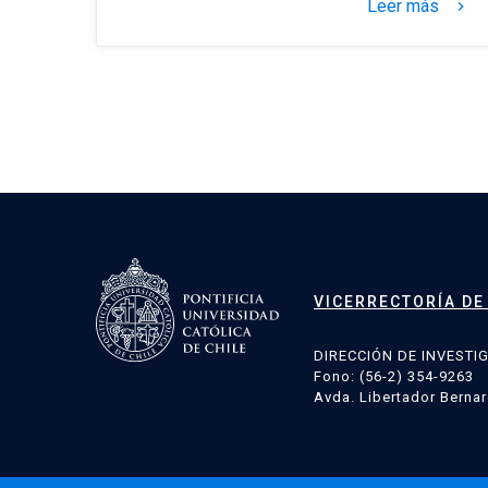
Leer más
keyboard_arrow_right
Paginación
de
entradas
VICERRECTORÍA DE
DIRECCIÓN DE INVESTI
Fono: (56-2) 354-9263
Avda. Libertador Bernar