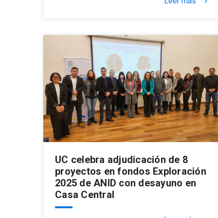
Leer más
keyboard_arrow_right
UC celebra adjudicación de 8
proyectos en fondos Exploración
2025 de ANID con desayuno en
Casa Central