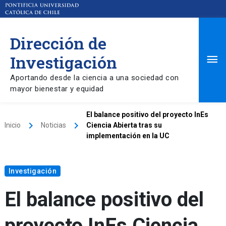
Dirección de
Ma
Investigación
Aportando desde la ciencia a una sociedad con
Me
mayor bienestar y equidad
El balance positivo del proyecto InEs
keyboard_arrow_right
keyboard_arrow_right
Inicio
Noticias
Ciencia Abierta tras su
implementación en la UC
Investigación
El balance positivo del
proyecto InEs Ciencia