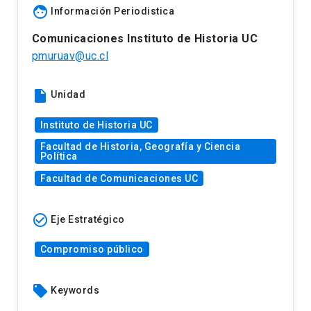
face
Información Periodistica
Comunicaciones Instituto de Historia UC
pmuruav@uc.cl
insert_drive_file
Unidad
Instituto de Historia UC
Facultad de Historia, Geografía y Ciencia
Política
Facultad de Comunicaciones UC
check_circle_outline
Eje Estratégico
Compromiso público
local_offer
Keywords