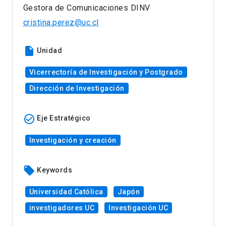
Gestora de Comunicaciones DINV
cristina.perez@uc.cl
insert_drive_file
Unidad
Vicerrectoría de Investigación y Postgrado
Dirección de Investigación
check_circle_outline
Eje Estratégico
Investigación y creación
local_offer
Keywords
Universidad Católica
Japón
investigadores UC
Investigación UC