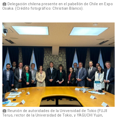
Delegación chilena presente en el pabellón de Chile en Expo
photo_camera
Osaka. (Crédito fotográfico: Christian Blanco).
Reunión de autoridades de la Universidad de Tokio (FUJII
photo_camera
Teruo, rector de la Universidad de Tokio, y YAGUCHI Yujin,