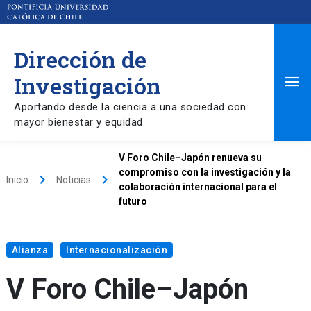
Dirección de
Ma
Investigación
Aportando desde la ciencia a una sociedad con
Me
mayor bienestar y equidad
V Foro Chile–Japón renueva su
compromiso con la investigación y la
keyboard_arrow_right
keyboard_arrow_right
Inicio
Noticias
colaboración internacional para el
futuro
Alianza
Internacionalización
V Foro Chile–Japón