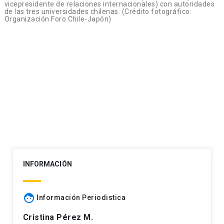
vicepresidente de relaciones internacionales) con autoridades
de las tres universidades chilenas. (Crédito fotográfico:
Organización Foro Chile-Japón)
Navegación
de
entradas
INFORMACIÓN
face
Información Periodistica
Cristina Pérez M.