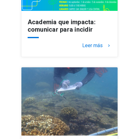
Academia que impacta:
comunicar para incidir
Leer más
keyboard_arrow_right