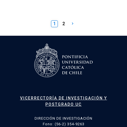
Paginación
1
2
keyboard_arrow_right
de
entradas
VICERRECTORÍA DE INVESTIGACIÓN Y
POSTGRADO UC
DIRECCIÓN DE INVESTIGACIÓN
Fono: (56-2) 354-9263