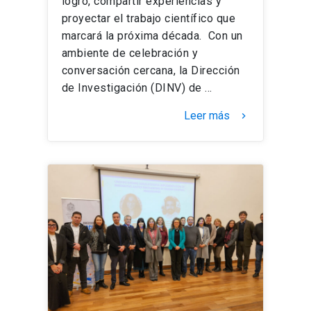
logro, compartir experiencias y
proyectar el trabajo científico que
marcará la próxima década. Con un
ambiente de celebración y
conversación cercana, la Dirección
de Investigación (DINV) de …
Leer más
keyboard_arrow_right