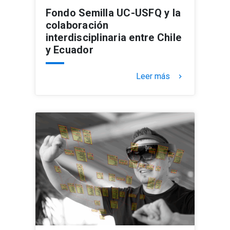
Fondo Semilla UC-USFQ y la
colaboración
interdisciplinaria entre Chile
y Ecuador
Leer más
keyboard_arrow_right