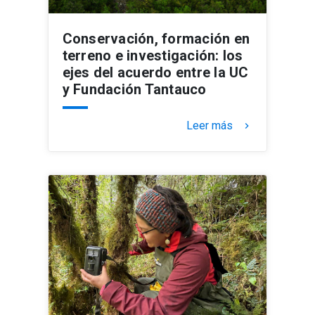
Conservación, formación en
terreno e investigación: los
ejes del acuerdo entre la UC
y Fundación Tantauco
Leer más
keyboard_arrow_right