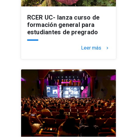
RCER UC- lanza curso de
formación general para
estudiantes de pregrado
Leer más
keyboard_arrow_right