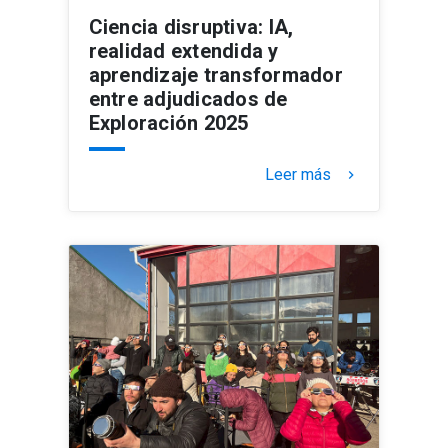
Ciencia disruptiva: IA,
realidad extendida y
aprendizaje transformador
entre adjudicados de
Exploración 2025
Leer más
keyboard_arrow_right