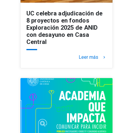
UC celebra adjudicación de
8 proyectos en fondos
Exploración 2025 de ANID
con desayuno en Casa
Central
Leer más
keyboard_arrow_right