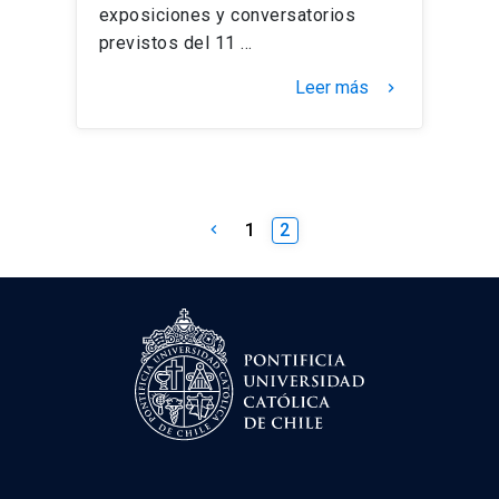
exposiciones y conversatorios
previstos del 11 …
Leer más
keyboard_arrow_right
Paginación
1
2
keyboard_arrow_left
de
entradas