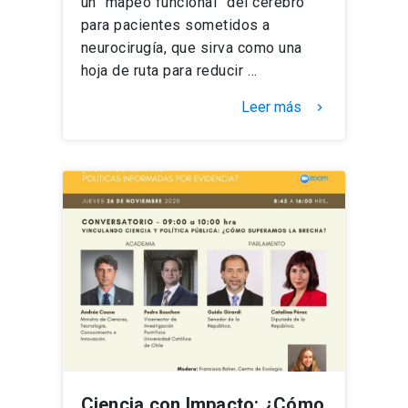
un “mapeo funcional” del cerebro
para pacientes sometidos a
neurocirugía, que sirva como una
hoja de ruta para reducir …
Leer más
keyboard_arrow_right
Ciencia con Impacto: ¿Cómo