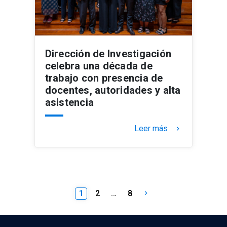
Dirección de Investigación
celebra una década de
trabajo con presencia de
docentes, autoridades y alta
asistencia
Leer más
keyboard_arrow_right
Paginación
1
2
…
8
keyboard_arrow_right
de
entradas