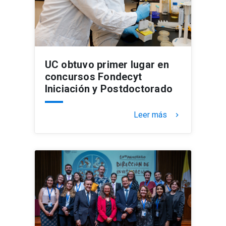
UC obtuvo primer lugar en
concursos Fondecyt
Iniciación y Postdoctorado
Leer más
keyboard_arrow_right