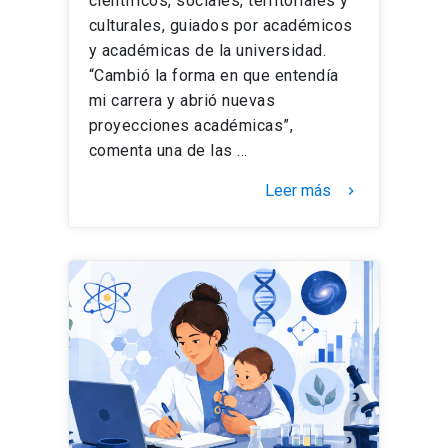
científicos, sociales, territoriales y
culturales, guiados por académicos
y académicas de la universidad.
“Cambió la forma en que entendía
mi carrera y abrió nuevas
proyecciones académicas”,
comenta una de las …
Leer más
keyboard_arrow_right