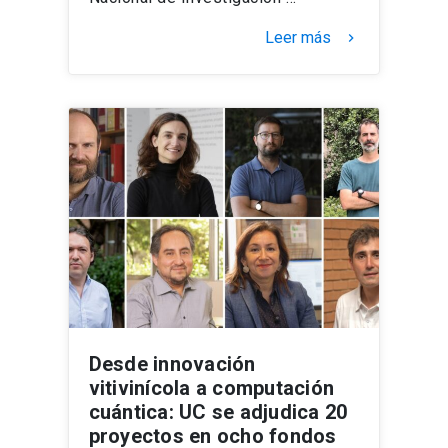
Leer más
keyboard_arrow_right
Desde innovación
vitivinícola a computación
cuántica: UC se adjudica 20
proyectos en ocho fondos