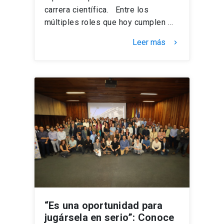
carrera científica. Entre los
múltiples roles que hoy cumplen …
Leer más
keyboard_arrow_right
“Es una oportunidad para
jugársela en serio”: Conoce