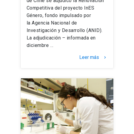
de Chile se adjudicó la Renovación
Competitiva del proyecto InES
Género, fondo impulsado por
la Agencia Nacional de
Investigación y Desarrollo (ANID).
La adjudicación – informada en
diciembre …
Leer más
keyboard_arrow_right