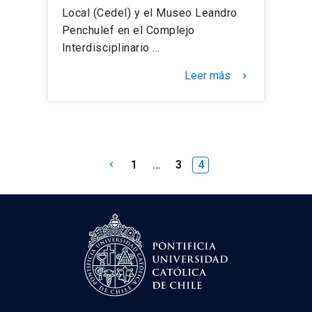
Local (Cedel) y el Museo Leandro
Penchulef en el Complejo
Interdisciplinario …
Leer más
keyboard_arrow_right
Paginación
1
…
3
4
keyboard_arrow_left
de
entradas