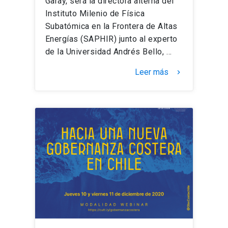
Garay, será la directora alterna del
Instituto Milenio de Física
Subatómica en la Frontera de Altas
Energías (SAPHIR) junto al experto
de la Universidad Andrés Bello, …
Leer más
keyboard_arrow_right