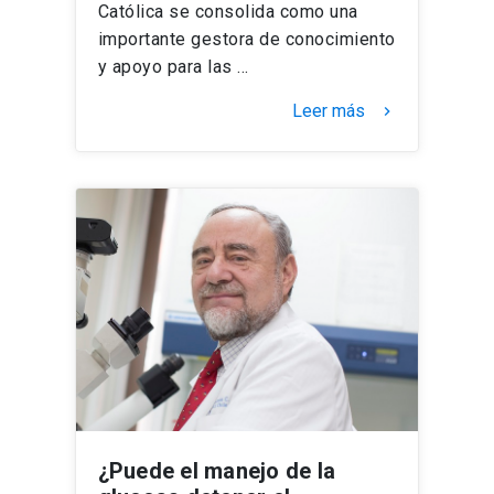
Católica se consolida como una
importante gestora de conocimiento
y apoyo para las …
Leer más
keyboard_arrow_right
¿Puede el manejo de la